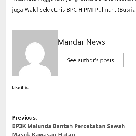
juga Wakil sekretaris BPC HIPMI Polman. (Busria
Mandar News
See author's posts
Like this:
P
Previous:
BP3K Malunda Bantah Percetakan Sawah
o
Masuk Kawasan Hutan