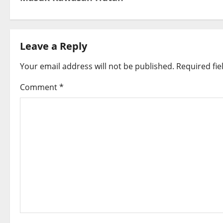
s
t
Leave a Reply
n
Your email address will not be published.
Required fi
a
Comment
*
v
i
g
a
t
i