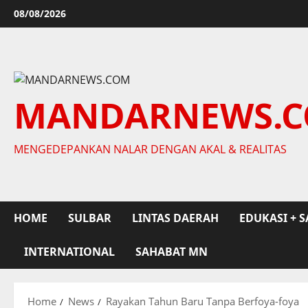
Skip
08/08/2026
to
content
MANDARNEWS.
MENGEDEPANKAN NALAR DENGAN AKAL & REALITAS
HOME
SULBAR
LINTAS DAERAH
EDUKASI + S
INTERNATIONAL
SAHABAT MN
Home
News
Rayakan Tahun Baru Tanpa Berfoya-foya