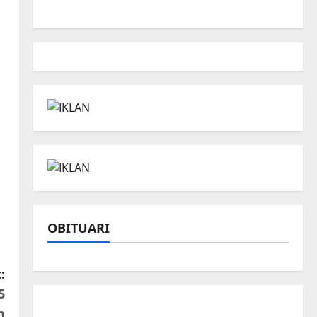
OBITUARI
:
5
n