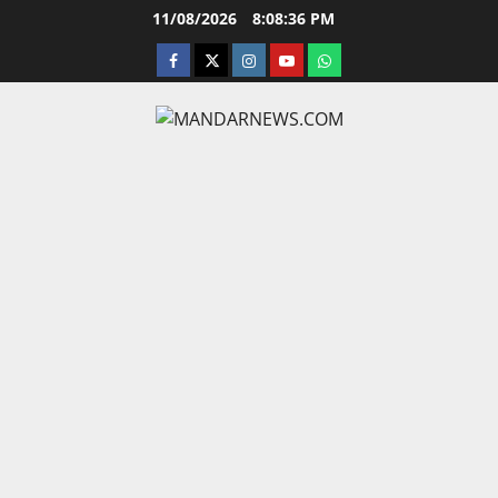
Skip
11/08/2026
8:08:37 PM
to
facebook
twitter
instagram.com
youtube
whatsapp
content