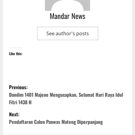
Mandar News
See author's posts
Like this:
P
Previous:
o
Dandim 1401 Majene Mengucapkan, Selamat Hari Raya Idul
Fitri 1438 H
s
Next:
t
Pendaftaran Calon Panwas Mateng Diperpanjang