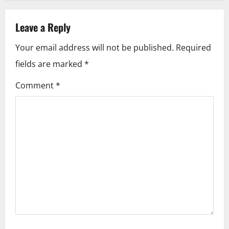
n
a
Leave a Reply
v
Your email address will not be published.
Required
i
fields are marked
*
g
Comment
*
a
t
i
o
n