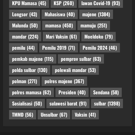
KPU Mamasa
(45)
KSP
(260)
lawan Covid-19
(93)
Longsor
(43)
Mahasiswa
(40)
majene
(1384)
Malunda
(50)
mamasa
(450)
mamuju
(251)
mandar
(224)
Mari Vaksin
(61)
Moeldoko
(79)
pemilu
(44)
Pemilu 2019
(71)
Pemilu 2024
(46)
pemkab majene
(115)
pemprov sulbar
(63)
polda sulbar
(130)
polewali mandar
(53)
polman
(271)
polres majene
(367)
polres mamasa
(62)
Presiden
(40)
Sendana
(58)
Sosialisasi
(50)
sulawesi barat
(91)
sulbar
(1398)
TMMD
(56)
Unsulbar
(67)
Vaksin
(41)