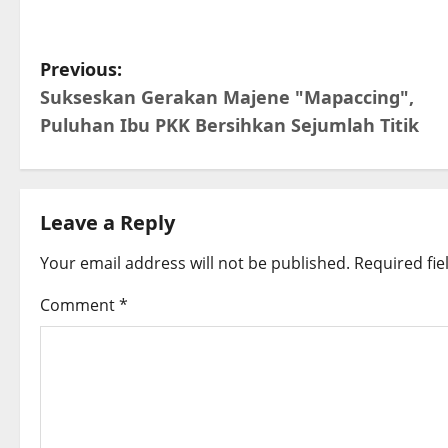
P
Previous:
Sukseskan Gerakan Majene "Mapaccing",
o
Puluhan Ibu PKK Bersihkan Sejumlah Titik
s
t
Leave a Reply
n
Your email address will not be published.
Required fi
a
Comment
*
v
i
g