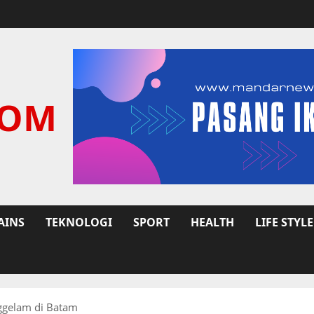
COM
AINS
TEKNOLOGI
SPORT
HEALTH
LIFE STYLE
ggelam di Batam