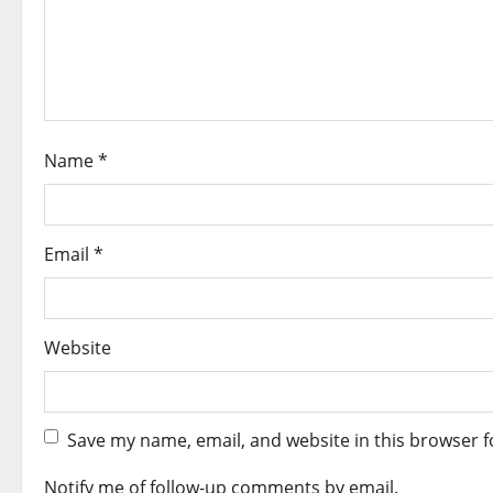
a
t
i
o
Name
*
n
Email
*
Website
Save my name, email, and website in this browser f
Notify me of follow-up comments by email.