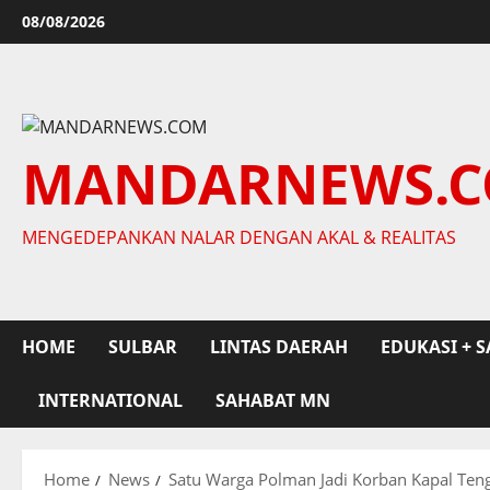
Skip
08/08/2026
to
content
MANDARNEWS.
MENGEDEPANKAN NALAR DENGAN AKAL & REALITAS
HOME
SULBAR
LINTAS DAERAH
EDUKASI + S
INTERNATIONAL
SAHABAT MN
Home
News
Satu Warga Polman Jadi Korban Kapal Ten