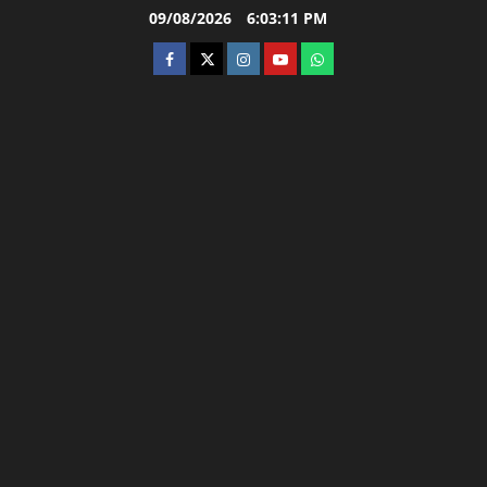
Skip
09/08/2026
6:03:12 PM
to
facebook
twitter
instagram.com
youtube
whatsapp
content