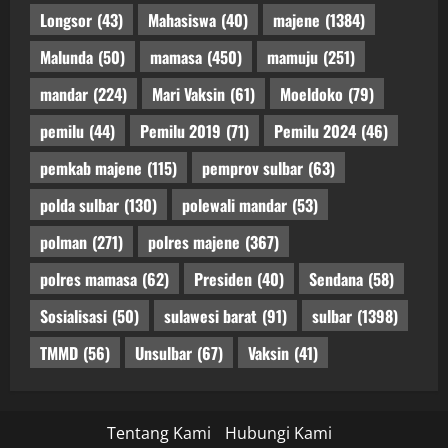
Longsor
(43)
Mahasiswa
(40)
majene
(1384)
Malunda
(50)
mamasa
(450)
mamuju
(251)
mandar
(224)
Mari Vaksin
(61)
Moeldoko
(79)
pemilu
(44)
Pemilu 2019
(71)
Pemilu 2024
(46)
pemkab majene
(115)
pemprov sulbar
(63)
polda sulbar
(130)
polewali mandar
(53)
polman
(271)
polres majene
(367)
polres mamasa
(62)
Presiden
(40)
Sendana
(58)
Sosialisasi
(50)
sulawesi barat
(91)
sulbar
(1398)
TMMD
(56)
Unsulbar
(67)
Vaksin
(41)
Tentang Kami
Hubungi Kami