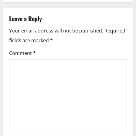
n
a
Leave a Reply
v
Your email address will not be published.
Required
i
fields are marked
*
g
Comment
*
a
t
i
o
n