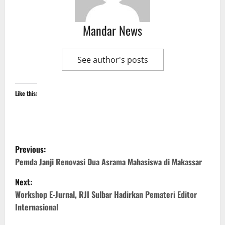
Mandar News
See author's posts
Like this:
P
Previous:
o
Pemda Janji Renovasi Dua Asrama Mahasiswa di Makassar
Next:
s
Workshop E-Jurnal, RJI Sulbar Hadirkan Pemateri Editor
t
Internasional