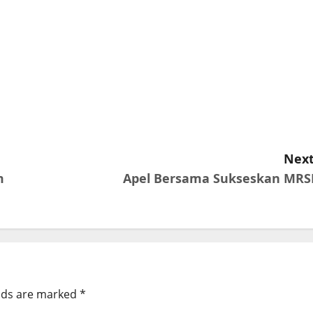
Next
m
Apel Bersama Sukseskan MRS
elds are marked
*