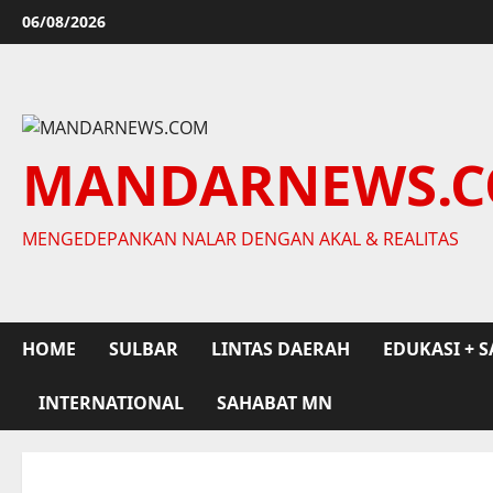
Skip
06/08/2026
to
content
MANDARNEWS.
MENGEDEPANKAN NALAR DENGAN AKAL & REALITAS
HOME
SULBAR
LINTAS DAERAH
EDUKASI + S
INTERNATIONAL
SAHABAT MN