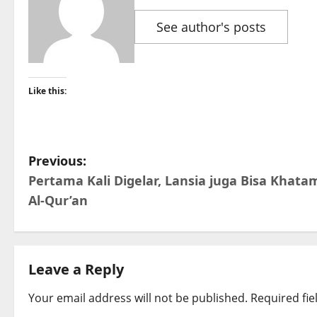
See author's posts
Like this:
P
Previous:
Pertama Kali Digelar, Lansia juga Bisa Khata
o
Al-Qur’an
s
t
Leave a Reply
n
Your email address will not be published.
Required fi
a