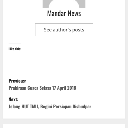
Mandar News
See author's posts
Like this:
P
Previous:
o
Prakiraan Cuaca Selasa 17 April 2018
Next:
s
Jelang HUT TMII, Begini Persiapan Disbudpar
t
n