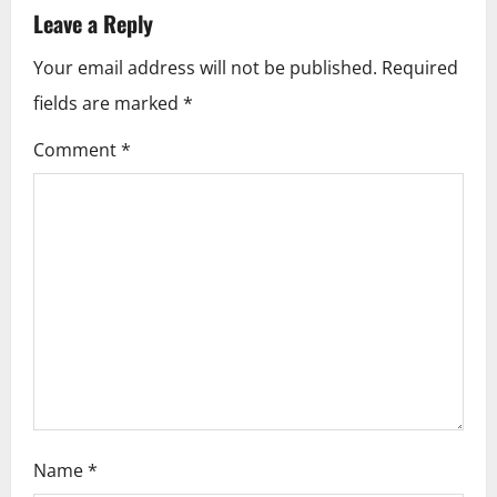
Leave a Reply
a
Your email address will not be published.
Required
v
fields are marked
*
i
Comment
*
g
a
t
i
o
n
Name
*