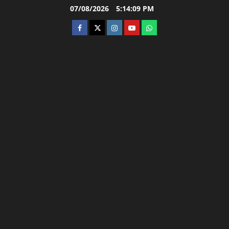
Skip
07/08/2026
5:14:10 PM
to
facebook
twitter
instagram.com
youtube
whatsapp
content