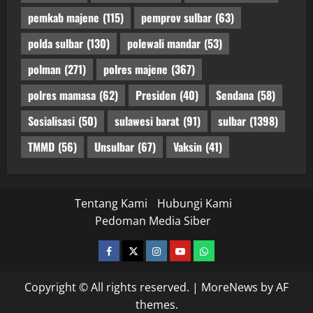
pemkab majene
(115)
pemprov sulbar
(63)
polda sulbar
(130)
polewali mandar
(53)
polman
(271)
polres majene
(367)
polres mamasa
(62)
Presiden
(40)
Sendana
(58)
Sosialisasi
(50)
sulawesi barat
(91)
sulbar
(1398)
TMMD
(56)
Unsulbar
(67)
Vaksin
(41)
Tentang Kami
Hubungi Kami
Pedoman Media Siber
facebook
twitter
instagram.com
youtube
whatsapp
Copyright © All rights reserved.
|
MoreNews
by AF
themes.