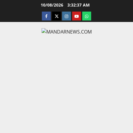
Skip
10/08/2026
3:32:38 AM
to
facebook
twitter
instagram.com
youtube
whatsapp
content