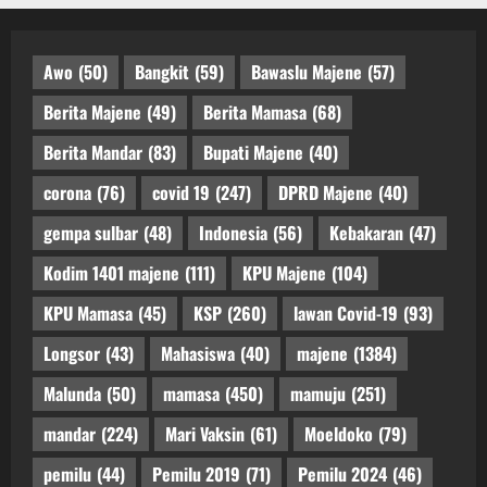
Awo
(50)
Bangkit
(59)
Bawaslu Majene
(57)
Berita Majene
(49)
Berita Mamasa
(68)
Berita Mandar
(83)
Bupati Majene
(40)
corona
(76)
covid 19
(247)
DPRD Majene
(40)
gempa sulbar
(48)
Indonesia
(56)
Kebakaran
(47)
Kodim 1401 majene
(111)
KPU Majene
(104)
KPU Mamasa
(45)
KSP
(260)
lawan Covid-19
(93)
Longsor
(43)
Mahasiswa
(40)
majene
(1384)
Malunda
(50)
mamasa
(450)
mamuju
(251)
mandar
(224)
Mari Vaksin
(61)
Moeldoko
(79)
pemilu
(44)
Pemilu 2019
(71)
Pemilu 2024
(46)