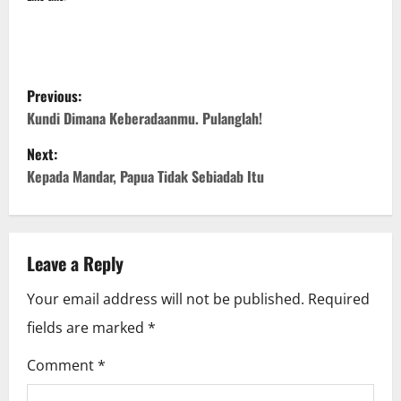
P
Previous:
o
Kundi Dimana Keberadaanmu. Pulanglah!
Next:
s
Kepada Mandar, Papua Tidak Sebiadab Itu
t
n
Leave a Reply
a
Your email address will not be published.
Required
v
fields are marked
*
i
Comment
*
g