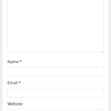
a
t
i
o
n
Name
*
Email
*
Website