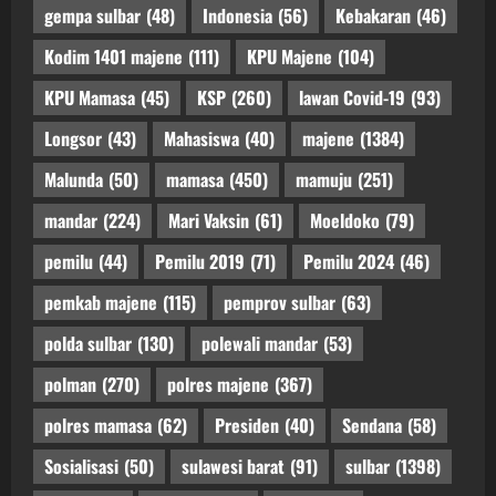
gempa sulbar
(48)
Indonesia
(56)
Kebakaran
(46)
Kodim 1401 majene
(111)
KPU Majene
(104)
KPU Mamasa
(45)
KSP
(260)
lawan Covid-19
(93)
Longsor
(43)
Mahasiswa
(40)
majene
(1384)
Malunda
(50)
mamasa
(450)
mamuju
(251)
mandar
(224)
Mari Vaksin
(61)
Moeldoko
(79)
pemilu
(44)
Pemilu 2019
(71)
Pemilu 2024
(46)
pemkab majene
(115)
pemprov sulbar
(63)
polda sulbar
(130)
polewali mandar
(53)
polman
(270)
polres majene
(367)
polres mamasa
(62)
Presiden
(40)
Sendana
(58)
Sosialisasi
(50)
sulawesi barat
(91)
sulbar
(1398)