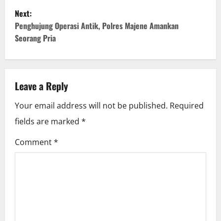
s
Next:
t
Penghujung Operasi Antik, Polres Majene Amankan
Seorang Pria
n
a
v
Leave a Reply
i
Your email address will not be published.
Required
fields are marked
*
g
Comment
*
a
t
i
o