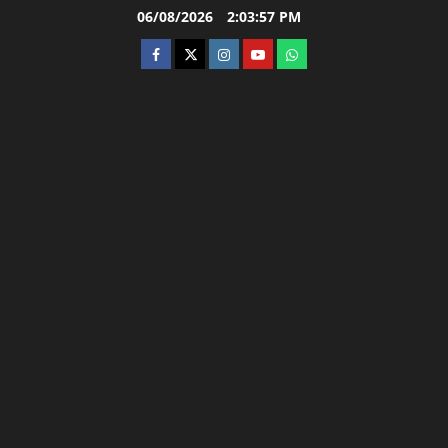
Skip
06/08/2026
2:03:58 PM
to
facebook
twitter
instagram.com
youtube
whatsapp
content