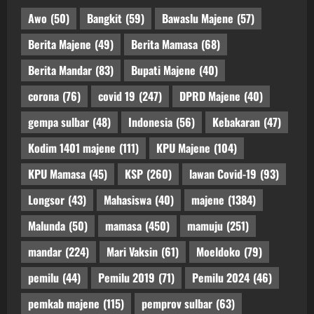
Awo
(50)
Bangkit
(59)
Bawaslu Majene
(57)
Berita Majene
(49)
Berita Mamasa
(68)
Berita Mandar
(83)
Bupati Majene
(40)
corona
(76)
covid 19
(247)
DPRD Majene
(40)
gempa sulbar
(48)
Indonesia
(56)
Kebakaran
(47)
Kodim 1401 majene
(111)
KPU Majene
(104)
KPU Mamasa
(45)
KSP
(260)
lawan Covid-19
(93)
Longsor
(43)
Mahasiswa
(40)
majene
(1384)
Malunda
(50)
mamasa
(450)
mamuju
(251)
mandar
(224)
Mari Vaksin
(61)
Moeldoko
(79)
pemilu
(44)
Pemilu 2019
(71)
Pemilu 2024
(46)
pemkab majene
(115)
pemprov sulbar
(63)