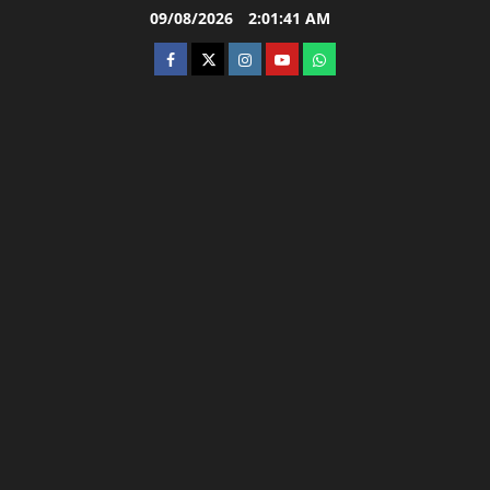
Skip
09/08/2026
2:01:42 AM
to
facebook
twitter
instagram.com
youtube
whatsapp
content