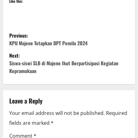
Like this:
P
Previous:
o
KPU Majene Tetapkan DPT Pemilu 2024
Next:
s
Siswa-siswi SLB di Majene Ikut Berpartisipasi Kegiatan
t
Kepramukaan
n
a
Leave a Reply
v
Your email address will not be published.
Required
i
fields are marked
*
g
Comment
*