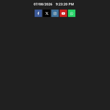
Skip
07/08/2026
9:23:22 PM
to
facebook
twitter
instagram.com
youtube
whatsapp
content