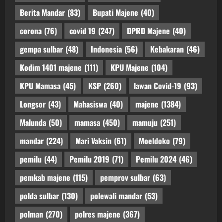
Berita Mandar
(83)
Bupati Majene
(40)
corona
(76)
covid 19
(247)
DPRD Majene
(40)
gempa sulbar
(48)
Indonesia
(56)
Kebakaran
(46)
Kodim 1401 majene
(111)
KPU Majene
(104)
KPU Mamasa
(45)
KSP
(260)
lawan Covid-19
(93)
Longsor
(43)
Mahasiswa
(40)
majene
(1384)
Malunda
(50)
mamasa
(450)
mamuju
(251)
mandar
(224)
Mari Vaksin
(61)
Moeldoko
(79)
pemilu
(44)
Pemilu 2019
(71)
Pemilu 2024
(46)
pemkab majene
(115)
pemprov sulbar
(63)
polda sulbar
(130)
polewali mandar
(53)
polman
(270)
polres majene
(367)