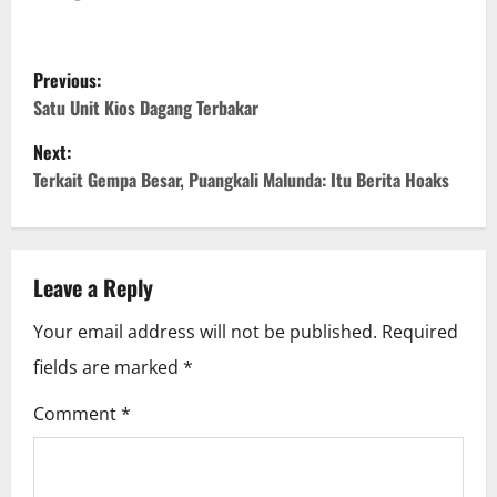
P
Previous:
o
Satu Unit Kios Dagang Terbakar
Next:
s
Terkait Gempa Besar, Puangkali Malunda: Itu Berita Hoaks
t
n
Leave a Reply
a
Your email address will not be published.
Required
v
fields are marked
*
i
Comment
*
g
a