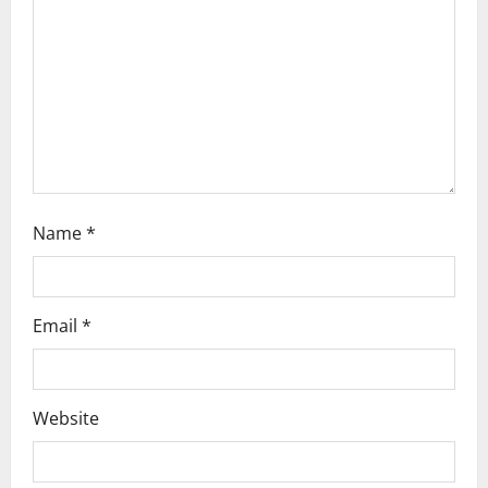
t
i
o
n
Name
*
Email
*
Website