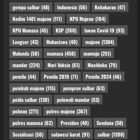
gempa sulbar
(48)
Indonesia
(56)
Kebakaran
(47)
Kodim 1401 majene
(111)
KPU Majene
(104)
KPU Mamasa
(45)
KSP
(260)
lawan Covid-19
(93)
Longsor
(43)
Mahasiswa
(40)
majene
(1384)
Malunda
(50)
mamasa
(450)
mamuju
(251)
mandar
(224)
Mari Vaksin
(61)
Moeldoko
(79)
pemilu
(44)
Pemilu 2019
(71)
Pemilu 2024
(46)
pemkab majene
(115)
pemprov sulbar
(63)
polda sulbar
(130)
polewali mandar
(53)
polman
(271)
polres majene
(367)
polres mamasa
(62)
Presiden
(40)
Sendana
(58)
Sosialisasi
(50)
sulawesi barat
(91)
sulbar
(1398)