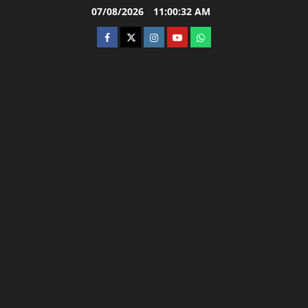
Skip
07/08/2026
11:00:32 AM
to
facebook
twitter
instagram.com
youtube
whatsapp
content