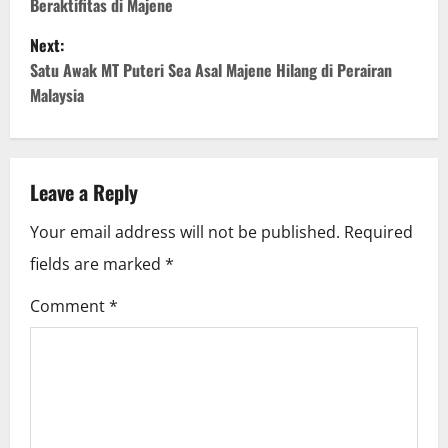
Beraktifitas di Majene
s
Next:
t
Satu Awak MT Puteri Sea Asal Majene Hilang di Perairan
Malaysia
n
a
v
Leave a Reply
i
Your email address will not be published.
Required
fields are marked
*
g
Comment
*
a
t
i