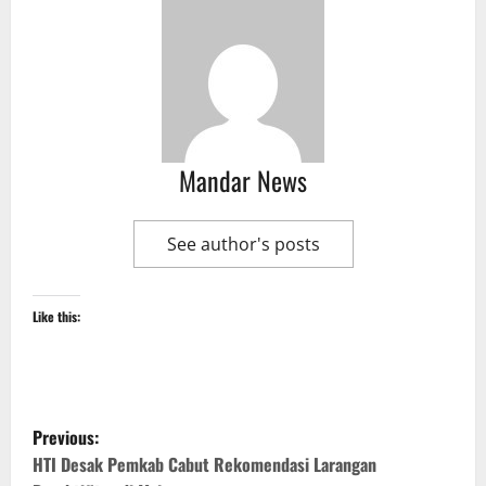
Mandar News
See author's posts
Like this:
P
Previous:
o
HTI Desak Pemkab Cabut Rekomendasi Larangan