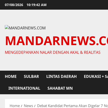
Skip
07/08/2026
10:19:43 AM
to
content
MANDARNEWS.
MENGEDEPANKAN NALAR DENGAN AKAL & REALITAS
HOME
SULBAR
LINTAS DAERAH
EDUKASI + S
INTERNATIONAL
SAHABAT MN
Home
News
Debat Kandidat Pertama Akan Digelar 7 N