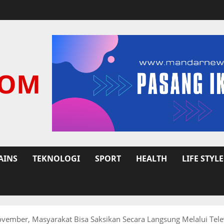
COM
AINS
TEKNOLOGI
SPORT
HEALTH
LIFE STYLE
ovember, Masyarakat Bisa Saksikan Secara Langsung Melalui Tel