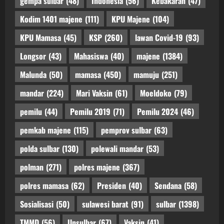
gempa sulbar
(48)
Indonesia
(56)
Kebakaran
(47)
Kodim 1401 majene
(111)
KPU Majene
(104)
KPU Mamasa
(45)
KSP
(260)
lawan Covid-19
(93)
Longsor
(43)
Mahasiswa
(40)
majene
(1384)
Malunda
(50)
mamasa
(450)
mamuju
(251)
mandar
(224)
Mari Vaksin
(61)
Moeldoko
(79)
pemilu
(44)
Pemilu 2019
(71)
Pemilu 2024
(46)
pemkab majene
(115)
pemprov sulbar
(63)
polda sulbar
(130)
polewali mandar
(53)
polman
(271)
polres majene
(367)
polres mamasa
(62)
Presiden
(40)
Sendana
(58)
Sosialisasi
(50)
sulawesi barat
(91)
sulbar
(1398)
TMMD
(56)
Unsulbar
(67)
Vaksin
(41)