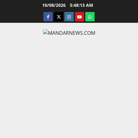
Skip
10/08/2026
5:48:14 AM
to
facebook
twitter
instagram.com
youtube
whatsapp
content