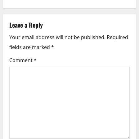
n
a
Leave a Reply
v
Your email address will not be published.
Required
i
fields are marked
*
g
Comment
*
a
t
i
o
n