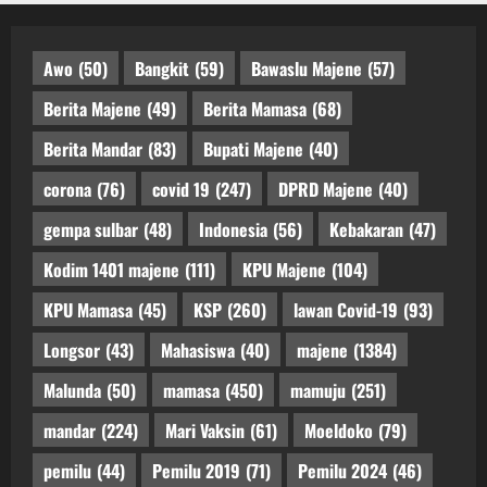
Awo
(50)
Bangkit
(59)
Bawaslu Majene
(57)
Berita Majene
(49)
Berita Mamasa
(68)
Berita Mandar
(83)
Bupati Majene
(40)
corona
(76)
covid 19
(247)
DPRD Majene
(40)
gempa sulbar
(48)
Indonesia
(56)
Kebakaran
(47)
Kodim 1401 majene
(111)
KPU Majene
(104)
KPU Mamasa
(45)
KSP
(260)
lawan Covid-19
(93)
Longsor
(43)
Mahasiswa
(40)
majene
(1384)
Malunda
(50)
mamasa
(450)
mamuju
(251)
mandar
(224)
Mari Vaksin
(61)
Moeldoko
(79)
pemilu
(44)
Pemilu 2019
(71)
Pemilu 2024
(46)