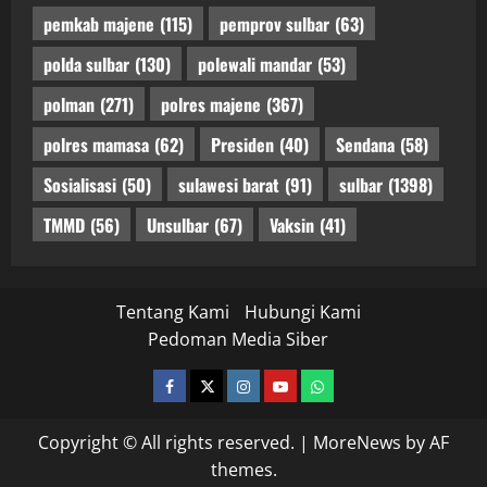
pemkab majene
(115)
pemprov sulbar
(63)
polda sulbar
(130)
polewali mandar
(53)
polman
(271)
polres majene
(367)
polres mamasa
(62)
Presiden
(40)
Sendana
(58)
Sosialisasi
(50)
sulawesi barat
(91)
sulbar
(1398)
TMMD
(56)
Unsulbar
(67)
Vaksin
(41)
Tentang Kami
Hubungi Kami
Pedoman Media Siber
facebook
twitter
instagram.com
youtube
whatsapp
Copyright © All rights reserved.
|
MoreNews
by AF
themes.