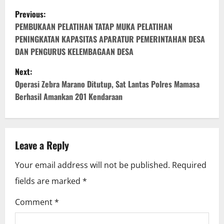
P
Previous:
o
PEMBUKAAN PELATIHAN TATAP MUKA PELATIHAN
PENINGKATAN KAPASITAS APARATUR PEMERINTAHAN DESA
s
DAN PENGURUS KELEMBAGAAN DESA
t
Next:
Operasi Zebra Marano Ditutup, Sat Lantas Polres Mamasa
n
Berhasil Amankan 201 Kendaraan
a
v
Leave a Reply
i
Your email address will not be published.
Required
g
fields are marked
*
a
Comment
*
t