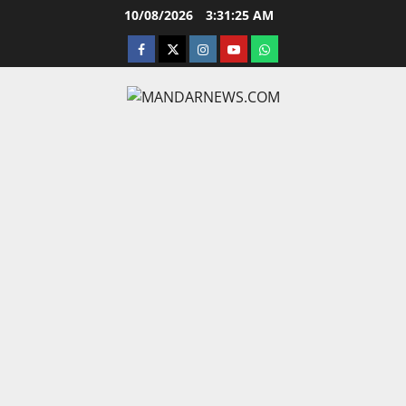
Skip
10/08/2026
3:31:26 AM
to
facebook
twitter
instagram.com
youtube
whatsapp
content