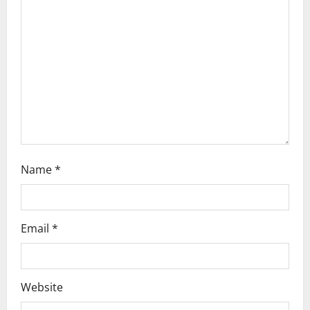
i
o
n
Name
*
Email
*
Website