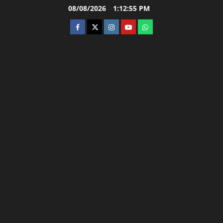
Skip
08/08/2026
1:12:56 PM
to
facebook
twitter
instagram.com
youtube
whatsapp
content