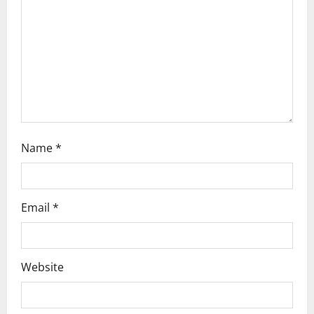
i
o
n
Name
*
Email
*
Website