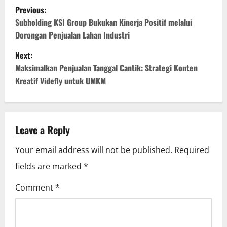
P
Previous:
o
Subholding KSI Group Bukukan Kinerja Positif melalui
Dorongan Penjualan Lahan Industri
s
Next:
t
Maksimalkan Penjualan Tanggal Cantik: Strategi Konten
Kreatif Videfly untuk UMKM
n
a
v
Leave a Reply
i
Your email address will not be published.
Required
fields are marked
*
g
Comment
*
a
t