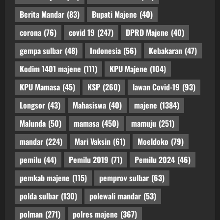
Berita Mandar
(83)
Bupati Majene
(40)
corona
(76)
covid 19
(247)
DPRD Majene
(40)
gempa sulbar
(48)
Indonesia
(56)
Kebakaran
(47)
Kodim 1401 majene
(111)
KPU Majene
(104)
KPU Mamasa
(45)
KSP
(260)
lawan Covid-19
(93)
Longsor
(43)
Mahasiswa
(40)
majene
(1384)
Malunda
(50)
mamasa
(450)
mamuju
(251)
mandar
(224)
Mari Vaksin
(61)
Moeldoko
(79)
pemilu
(44)
Pemilu 2019
(71)
Pemilu 2024
(46)
pemkab majene
(115)
pemprov sulbar
(63)
polda sulbar
(130)
polewali mandar
(53)
polman
(271)
polres majene
(367)