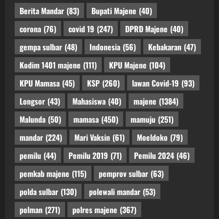
Berita Mandar
(83)
Bupati Majene
(40)
corona
(76)
covid 19
(247)
DPRD Majene
(40)
gempa sulbar
(48)
Indonesia
(56)
Kebakaran
(47)
Kodim 1401 majene
(111)
KPU Majene
(104)
KPU Mamasa
(45)
KSP
(260)
lawan Covid-19
(93)
Longsor
(43)
Mahasiswa
(40)
majene
(1384)
Malunda
(50)
mamasa
(450)
mamuju
(251)
mandar
(224)
Mari Vaksin
(61)
Moeldoko
(79)
pemilu
(44)
Pemilu 2019
(71)
Pemilu 2024
(46)
pemkab majene
(115)
pemprov sulbar
(63)
polda sulbar
(130)
polewali mandar
(53)
polman
(271)
polres majene
(367)