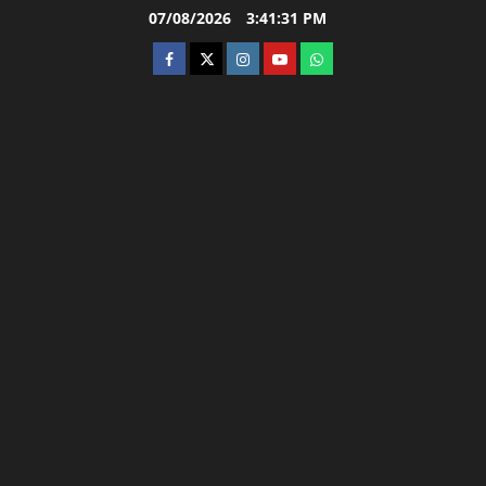
Skip
07/08/2026
3:41:32 PM
to
facebook
twitter
instagram.com
youtube
whatsapp
content