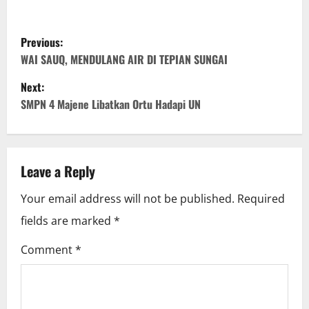
P
Previous:
o
WAI SAUQ, MENDULANG AIR DI TEPIAN SUNGAI
Next:
s
SMPN 4 Majene Libatkan Ortu Hadapi UN
t
n
Leave a Reply
a
Your email address will not be published.
Required
v
fields are marked
*
i
Comment
*
g
a