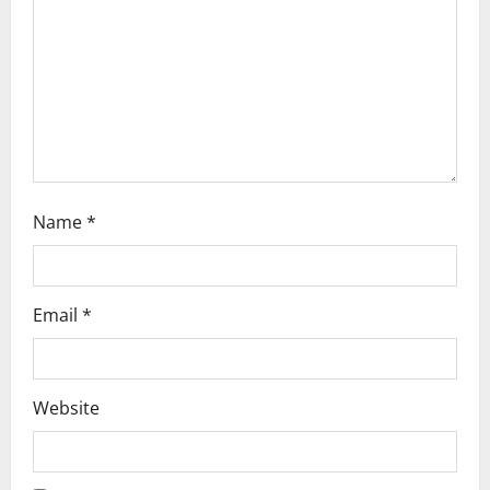
t
i
o
n
Name
*
Email
*
Website