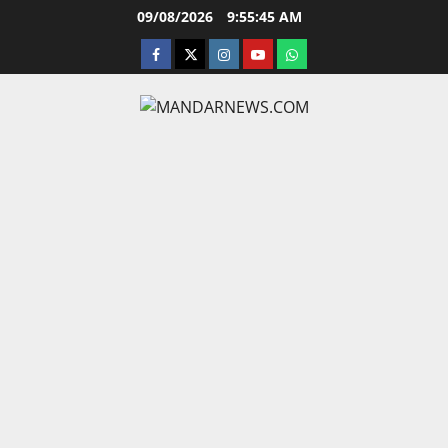
Skip
09/08/2026
9:55:46 AM
to
facebook
twitter
instagram.com
youtube
whatsapp
content