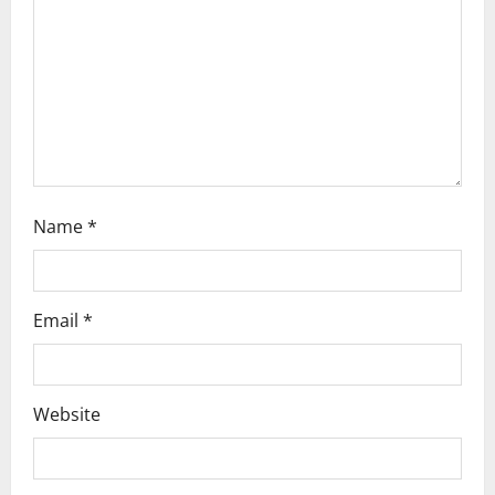
t
i
o
n
Name
*
Email
*
Website