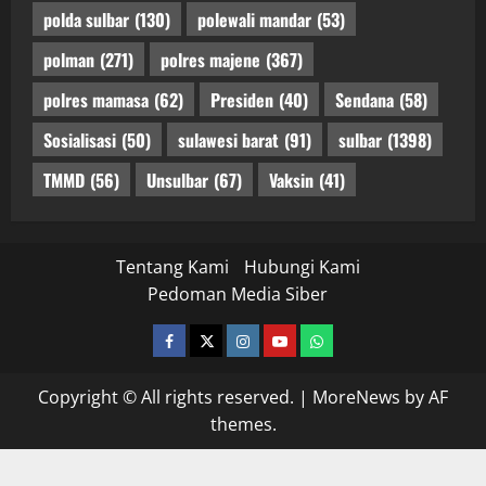
polda sulbar
(130)
polewali mandar
(53)
polman
(271)
polres majene
(367)
polres mamasa
(62)
Presiden
(40)
Sendana
(58)
Sosialisasi
(50)
sulawesi barat
(91)
sulbar
(1398)
TMMD
(56)
Unsulbar
(67)
Vaksin
(41)
Tentang Kami
Hubungi Kami
Pedoman Media Siber
facebook
twitter
instagram.com
youtube
whatsapp
Copyright © All rights reserved.
|
MoreNews
by AF
themes.