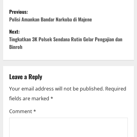
P
Previous:
o
Polisi Amankan Bandar Narkoba di Majene
Next:
s
Tingkatkan 3K Polsek Sendana Rutin Gelar Pengajian dan
t
Binroh
n
a
Leave a Reply
v
Your email address will not be published.
Required
i
fields are marked
*
g
Comment
*
a