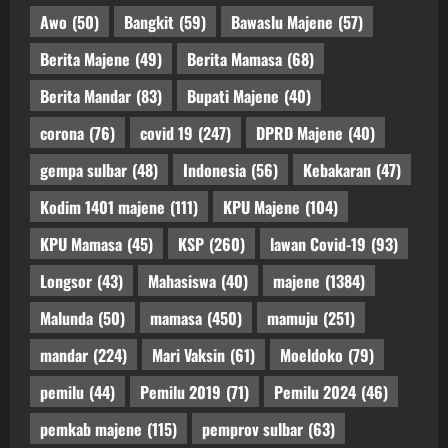
Awo
(50)
Bangkit
(59)
Bawaslu Majene
(57)
Berita Majene
(49)
Berita Mamasa
(68)
Berita Mandar
(83)
Bupati Majene
(40)
corona
(76)
covid 19
(247)
DPRD Majene
(40)
gempa sulbar
(48)
Indonesia
(56)
Kebakaran
(47)
Kodim 1401 majene
(111)
KPU Majene
(104)
KPU Mamasa
(45)
KSP
(260)
lawan Covid-19
(93)
Longsor
(43)
Mahasiswa
(40)
majene
(1384)
Malunda
(50)
mamasa
(450)
mamuju
(251)
mandar
(224)
Mari Vaksin
(61)
Moeldoko
(79)
pemilu
(44)
Pemilu 2019
(71)
Pemilu 2024
(46)
pemkab majene
(115)
pemprov sulbar
(63)