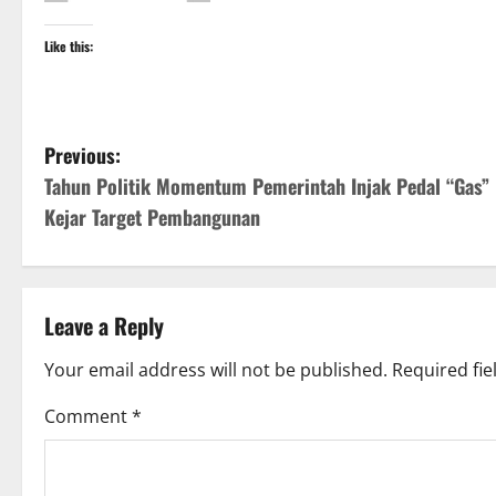
Like this:
P
Previous:
Tahun Politik Momentum Pemerintah Injak Pedal “Gas”
o
Kejar Target Pembangunan
s
t
Leave a Reply
n
Your email address will not be published.
Required fi
a
Comment
*
v
i