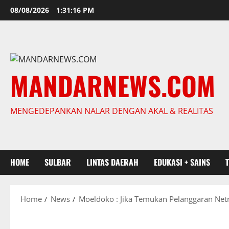
Skip
08/08/2026
1:31:17 PM
to
content
MANDARNEWS.COM
MENGEDEPANKAN NALAR DENGAN AKAL & REALITAS
HOME
SULBAR
LINTAS DAERAH
EDUKASI + SAINS
Home
News
Moeldoko : Jika Temukan Pelanggaran Netr