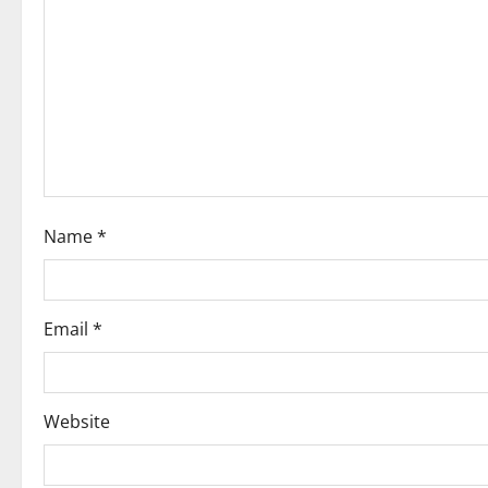
g
a
t
i
o
Name
*
n
Email
*
Website