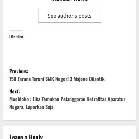
See author's posts
Like this:
P
Previous:
o
150 Taruna Taruni SMK Negeri 3 Majene Dilantik
Next:
s
Moeldoko : Jika Temukan Pelanggaran Netralitas Aparatur
t
Negara, Laporkan Saja
n
a
Leave a Reply