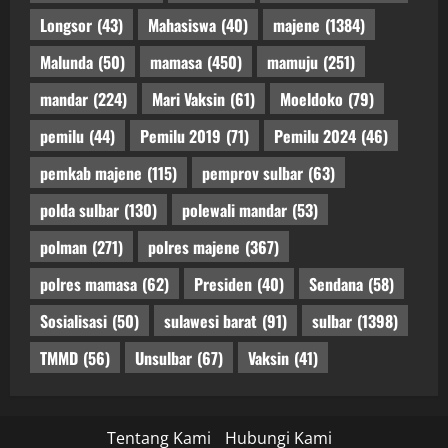
Longsor
(43)
Mahasiswa
(40)
majene
(1384)
Malunda
(50)
mamasa
(450)
mamuju
(251)
mandar
(224)
Mari Vaksin
(61)
Moeldoko
(79)
pemilu
(44)
Pemilu 2019
(71)
Pemilu 2024
(46)
pemkab majene
(115)
pemprov sulbar
(63)
polda sulbar
(130)
polewali mandar
(53)
polman
(271)
polres majene
(367)
polres mamasa
(62)
Presiden
(40)
Sendana
(58)
Sosialisasi
(50)
sulawesi barat
(91)
sulbar
(1398)
TMMD
(56)
Unsulbar
(67)
Vaksin
(41)
Tentang Kami
Hubungi Kami