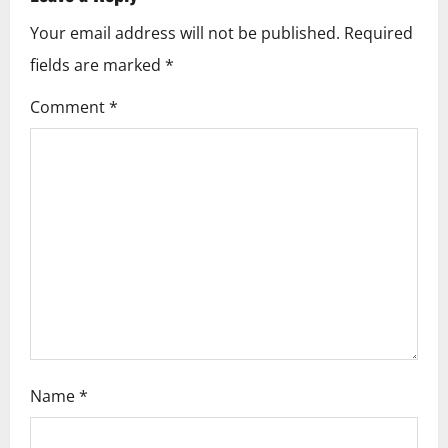
v
Your email address will not be published.
Required
i
fields are marked
*
g
Comment
*
a
t
i
o
n
Name
*