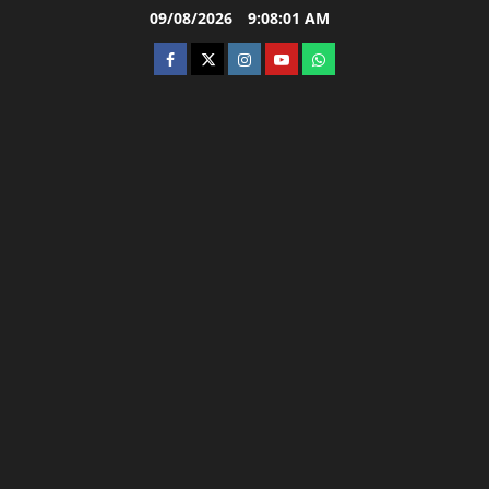
Skip
09/08/2026
9:08:02 AM
to
facebook
twitter
instagram.com
youtube
whatsapp
content