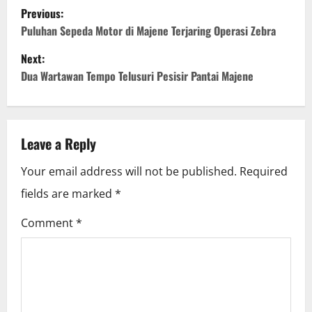
P
Previous:
o
Puluhan Sepeda Motor di Majene Terjaring Operasi Zebra
Next:
s
Dua Wartawan Tempo Telusuri Pesisir Pantai Majene
t
n
Leave a Reply
a
Your email address will not be published.
Required
v
fields are marked
*
i
Comment
*
g
a
t