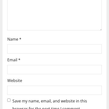
i
o
n
Name
*
Email
*
Website
Save my name, email, and website in this
browser for the next time I comment.