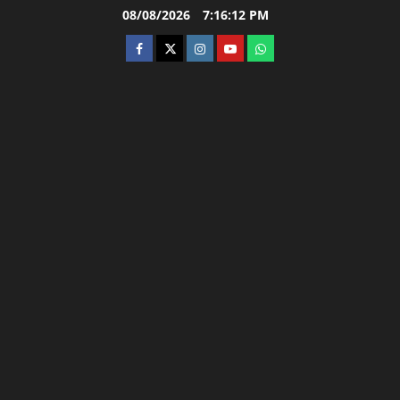
Skip
08/08/2026
7:16:13 PM
to
facebook
twitter
instagram.com
youtube
whatsapp
content