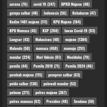
corona
(76)
covid 19
(247)
DPRD Majene
(40)
gempa sulbar
(48)
Indonesia
(56)
Kebakaran
(47)
Kodim 1401 majene
(111)
KPU Majene
(104)
KPU Mamasa
(45)
KSP
(260)
lawan Covid-19
(93)
Longsor
(43)
Mahasiswa
(40)
majene
(1384)
Malunda
(50)
mamasa
(450)
mamuju
(251)
mandar
(224)
Mari Vaksin
(61)
Moeldoko
(79)
pemilu
(44)
Pemilu 2019
(71)
Pemilu 2024
(46)
pemkab majene
(115)
pemprov sulbar
(63)
polda sulbar
(130)
polewali mandar
(53)
polman
(271)
polres majene
(367)
polres mamasa
(62)
Presiden
(40)
Sendana
(58)