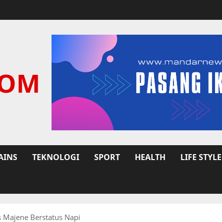
COM
AINS
TEKNOLOGI
SPORT
HEALTH
LIFE STYLE
s Majene Berstatus Napi