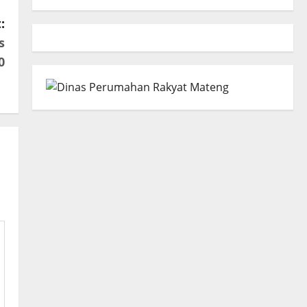
:
s
0