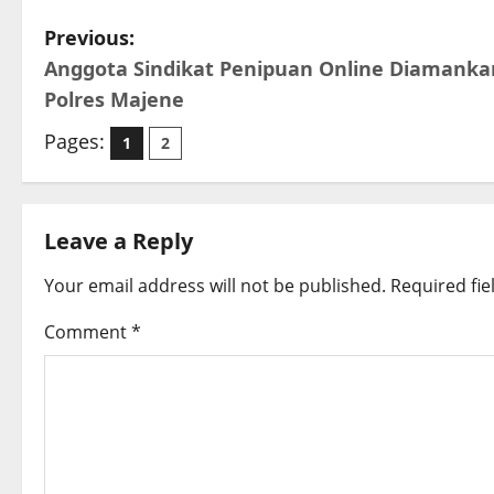
P
Previous:
Anggota Sindikat Penipuan Online Diamanka
o
Polres Majene
s
Pages:
1
2
t
n
Leave a Reply
a
Your email address will not be published.
Required fi
v
Comment
*
i
g
a