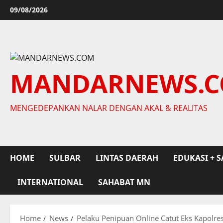
Skip
09/08/2026
to
content
MANDARNEWS.
MENGEDEPANKAN NALAR DENGAN AKAL & REALITAS
HOME
SULBAR
LINTAS DAERAH
EDUKASI + S
INTERNATIONAL
SAHABAT MN
Home
News
Pelaku Penipuan Online Catut Eks Kapolre