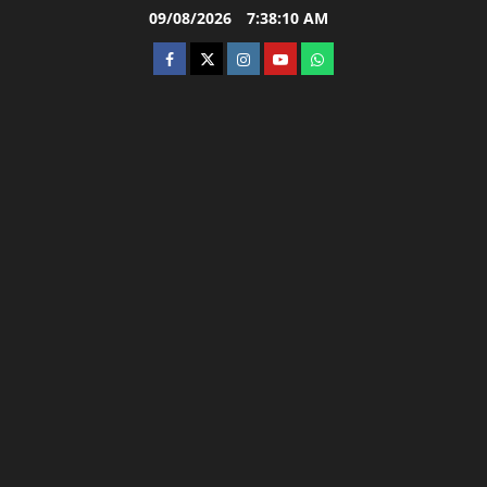
Skip
09/08/2026
7:38:11 AM
to
facebook
twitter
instagram.com
youtube
whatsapp
content