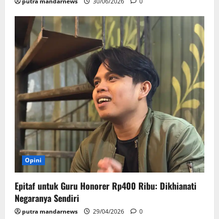
putra mandarnews
30/06/2026
0
Opini
Epitaf untuk Guru Honorer Rp400 Ribu: Dikhianati
Negaranya Sendiri
putra mandarnews
29/04/2026
0