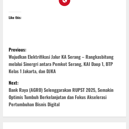
Like this:
P
Previous:
o
Wujudkan Elektrifikasi Jalur KA Serang – Rangkasbitung
melalui Sinergri antara Pemkot Serang, KAI Daop 1, BTP
s
Kelas 1 Jakarta, dan DJKA
t
Next:
Bank Raya (AGRO) Selenggarakan RUPST 2025, Semakin
n
Optimis Tumbuh Berkelanjutan dan Fokus Akselerasi
Pertumbuhan Bisnis Digital
a
v