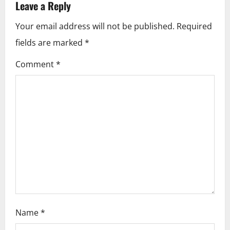
i
Leave a Reply
g
Your email address will not be published.
Required
a
fields are marked
*
t
Comment
*
i
o
n
Name
*