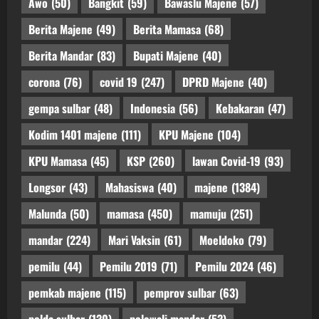
Awo
(50)
Bangkit
(59)
Bawaslu Majene
(57)
Berita Majene
(49)
Berita Mamasa
(68)
Berita Mandar
(83)
Bupati Majene
(40)
corona
(76)
covid 19
(247)
DPRD Majene
(40)
gempa sulbar
(48)
Indonesia
(56)
Kebakaran
(47)
Kodim 1401 majene
(111)
KPU Majene
(104)
KPU Mamasa
(45)
KSP
(260)
lawan Covid-19
(93)
Longsor
(43)
Mahasiswa
(40)
majene
(1384)
Malunda
(50)
mamasa
(450)
mamuju
(251)
mandar
(224)
Mari Vaksin
(61)
Moeldoko
(79)
pemilu
(44)
Pemilu 2019
(71)
Pemilu 2024
(46)
pemkab majene
(115)
pemprov sulbar
(63)
polda sulbar
(130)
polewali mandar
(53)