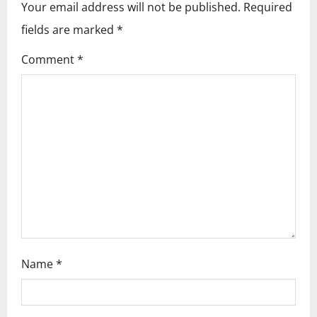
Your email address will not be published.
Required
v
fields are marked
*
i
Comment
*
g
a
t
i
o
n
Name
*