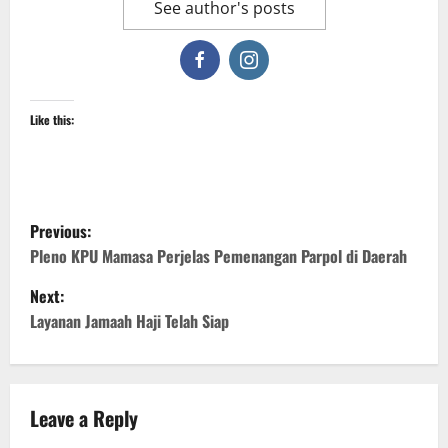
See author's posts
Like this:
P
Previous:
o
Pleno KPU Mamasa Perjelas Pemenangan Parpol di Daerah
Next:
s
Layanan Jamaah Haji Telah Siap
t
n
Leave a Reply
a