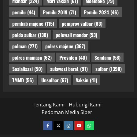
mandar
(224)
Mari Vaksin
(61)
Moeldoko
(79)
pemilu
(44)
Pemilu 2019
(71)
Pemilu 2024
(46)
pemkab majene
(115)
pemprov sulbar
(63)
polda sulbar
(130)
polewali mandar
(53)
polman
(271)
polres majene
(367)
polres mamasa
(62)
Presiden
(40)
Sendana
(58)
Sosialisasi
(50)
sulawesi barat
(91)
sulbar
(1398)
TMMD
(56)
Unsulbar
(67)
Vaksin
(41)
Tentang Kami
Hubungi Kami
Pedoman Media Siber
facebook
twitter
instagram.com
youtube
whatsapp