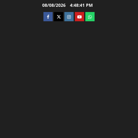
Skip
08/08/2026
4:48:42 PM
to
facebook
twitter
instagram.com
youtube
whatsapp
content