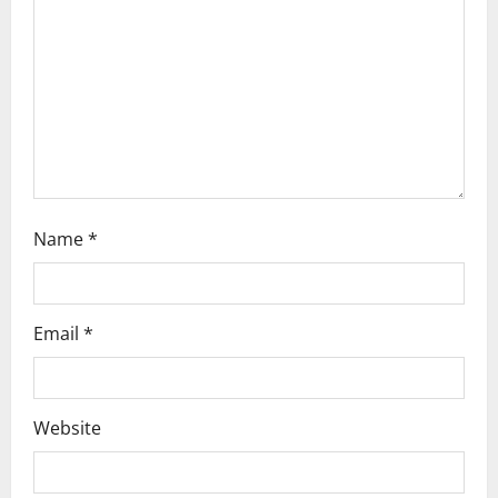
t
i
o
n
Name
*
Email
*
Website