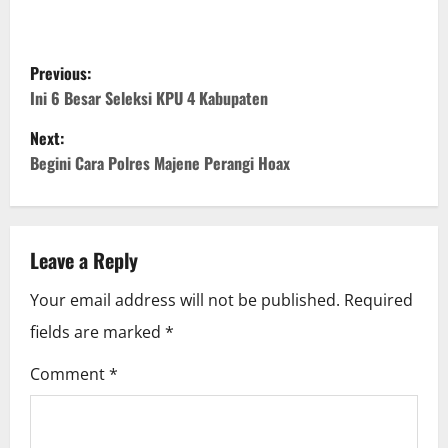
P
Previous:
o
Ini 6 Besar Seleksi KPU 4 Kabupaten
Next:
s
Begini Cara Polres Majene Perangi Hoax
t
n
Leave a Reply
a
Your email address will not be published.
Required
v
fields are marked
*
i
Comment
*
g
a