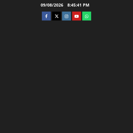
Skip
09/08/2026
8:45:42 PM
to
facebook
twitter
instagram.com
youtube
whatsapp
content