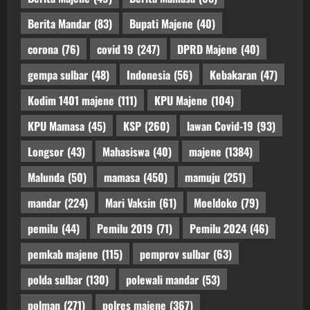
Berita Mandar
(83)
Bupati Majene
(40)
corona
(76)
covid 19
(247)
DPRD Majene
(40)
gempa sulbar
(48)
Indonesia
(56)
Kebakaran
(47)
Kodim 1401 majene
(111)
KPU Majene
(104)
KPU Mamasa
(45)
KSP
(260)
lawan Covid-19
(93)
Longsor
(43)
Mahasiswa
(40)
majene
(1384)
Malunda
(50)
mamasa
(450)
mamuju
(251)
mandar
(224)
Mari Vaksin
(61)
Moeldoko
(79)
pemilu
(44)
Pemilu 2019
(71)
Pemilu 2024
(46)
pemkab majene
(115)
pemprov sulbar
(63)
polda sulbar
(130)
polewali mandar
(53)
polman
(271)
polres majene
(367)