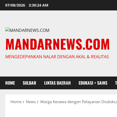
Skip
07/08/2026
3:30:25 AM
to
content
MANDARNEWS.COM
MENGEDEPANKAN NALAR DENGAN AKAL & REALITAS
HOME
SULBAR
LINTAS DAERAH
EDUKASI + SAINS
Home
News
Warga Kecewa dengan Pelayanan Disdukca