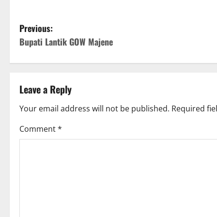
P
Previous:
Bupati Lantik GOW Majene
o
s
t
Leave a Reply
n
Your email address will not be published.
Required fi
a
Comment
*
v
i
g
a