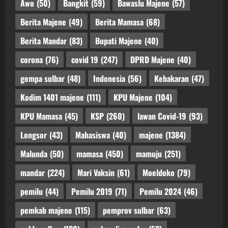
Awo
(50)
Bangkit
(59)
Bawaslu Majene
(57)
Berita Majene
(49)
Berita Mamasa
(68)
Berita Mandar
(83)
Bupati Majene
(40)
corona
(76)
covid 19
(247)
DPRD Majene
(40)
gempa sulbar
(48)
Indonesia
(56)
Kebakaran
(47)
Kodim 1401 majene
(111)
KPU Majene
(104)
KPU Mamasa
(45)
KSP
(260)
lawan Covid-19
(93)
Longsor
(43)
Mahasiswa
(40)
majene
(1384)
Malunda
(50)
mamasa
(450)
mamuju
(251)
mandar
(224)
Mari Vaksin
(61)
Moeldoko
(79)
pemilu
(44)
Pemilu 2019
(71)
Pemilu 2024
(46)
pemkab majene
(115)
pemprov sulbar
(63)