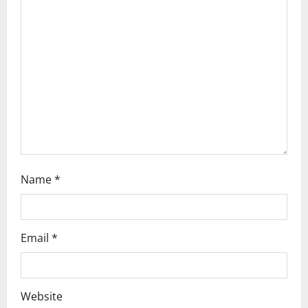
a
t
i
o
n
Name
*
Email
*
Website