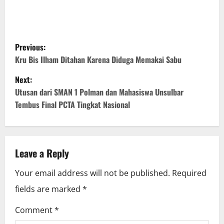
P
Previous:
o
Kru Bis Ilham Ditahan Karena Diduga Memakai Sabu
Next:
s
Utusan dari SMAN 1 Polman dan Mahasiswa Unsulbar
t
Tembus Final PCTA Tingkat Nasional
n
a
Leave a Reply
v
Your email address will not be published.
Required
i
fields are marked
*
g
Comment
*