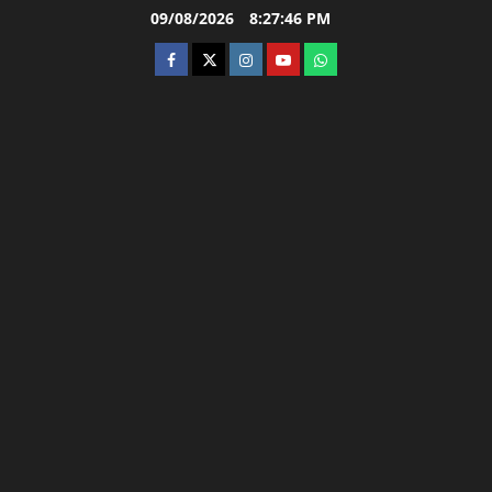
Skip
09/08/2026
8:27:47 PM
to
facebook
twitter
instagram.com
youtube
whatsapp
content