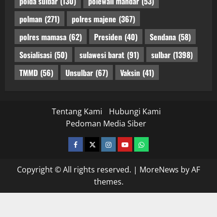
polda sulbar
(130)
polewali mandar
(53)
polman
(271)
polres majene
(367)
polres mamasa
(62)
Presiden
(40)
Sendana
(58)
Sosialisasi
(50)
sulawesi barat
(91)
sulbar
(1398)
TMMD
(56)
Unsulbar
(67)
Vaksin
(41)
Tentang Kami
Hubungi Kami
Pedoman Media Siber
facebook
twitter
instagram.com
youtube
whatsapp
Copyright © All rights reserved.
|
MoreNews
by AF
themes.