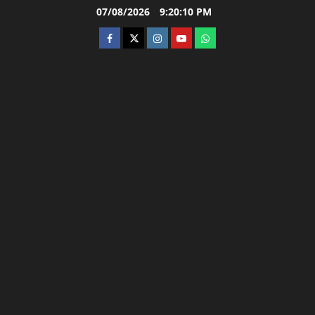
Skip
07/08/2026
9:20:11 PM
to
facebook
twitter
instagram.com
youtube
whatsapp
content