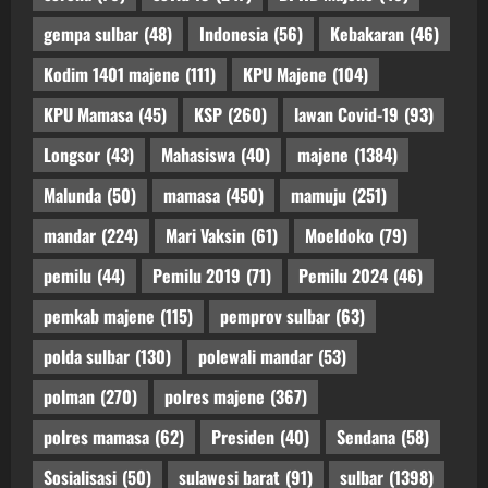
gempa sulbar
(48)
Indonesia
(56)
Kebakaran
(46)
Kodim 1401 majene
(111)
KPU Majene
(104)
KPU Mamasa
(45)
KSP
(260)
lawan Covid-19
(93)
Longsor
(43)
Mahasiswa
(40)
majene
(1384)
Malunda
(50)
mamasa
(450)
mamuju
(251)
mandar
(224)
Mari Vaksin
(61)
Moeldoko
(79)
pemilu
(44)
Pemilu 2019
(71)
Pemilu 2024
(46)
pemkab majene
(115)
pemprov sulbar
(63)
polda sulbar
(130)
polewali mandar
(53)
polman
(270)
polres majene
(367)
polres mamasa
(62)
Presiden
(40)
Sendana
(58)
Sosialisasi
(50)
sulawesi barat
(91)
sulbar
(1398)