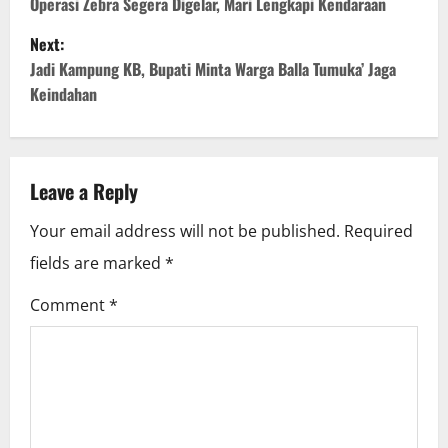
o
Operasi Zebra Segera Digelar, Mari Lengkapi Kendaraan
Next:
s
Jadi Kampung KB, Bupati Minta Warga Balla Tumuka’ Jaga
t
Keindahan
n
a
Leave a Reply
v
Your email address will not be published.
Required
i
fields are marked
*
g
Comment
*
a
t
i