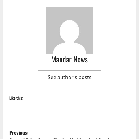
Mandar News
See author's posts
Like this:
P
Previous: