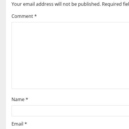
Your email address will not be published.
Required fi
a
Comment
*
v
i
g
a
t
i
o
Name
*
n
Email
*