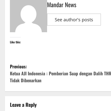
Mandar News
See author's posts
Like this:
P
Previous:
Ketua AJI Indonesia : Pemberian Suap dengan Dalih TH
o
Tidak Dibenarkan
s
t
Leave a Reply
n