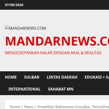
Skip
07/08/2026
to
content
MANDARNEWS.
MENGEDEPANKAN NALAR DENGAN AKAL & REALITAS
HOME
SULBAR
LINTAS DAERAH
EDUKASI + S
INTERNATIONAL
SAHABAT MN
Home
News
Kreatifitas Mahasiswa Unsulbar, Pemuli