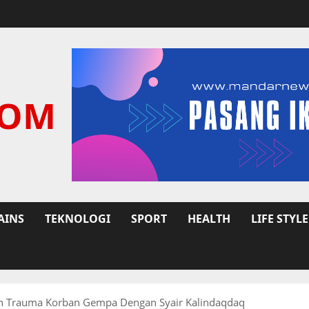
COM
AINS
TEKNOLOGI
SPORT
HEALTH
LIFE STYLE
han Trauma Korban Gempa Dengan Syair Kalindaqdaq