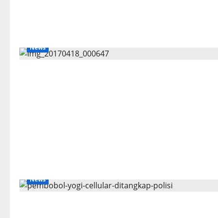
News
News