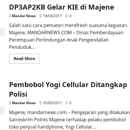
DP3AP2KB Gelar KIE di Majene
Mandar News
18/04/2017
0
Salah satu cara pemateri merefresh suasana kegiatan.
Majene, MANDARNEWS.COM – Dinas Pemberdayaan
Perempuan Perlindungan Anak Pengendalian
Penduduk...
Read
Read More
more
about
DP3AP2KB
Gelar
KIE
Pembobol Yogi Cellular Ditangkap
di
Majene
Polisi
Mandar News
05/03/2017
0
Majene, mandarnews.com – Pengejaran yang dilakukan
Satreskrim Polres Majene terhadap pelaku pembobol
toko penjual handphone, Yogi Cellular...