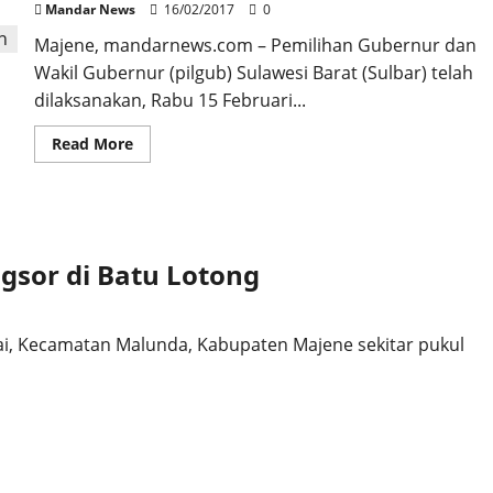
Count’
Mandar News
16/02/2017
0
KPU
RI
Majene, mandarnews.com – Pemilihan Gubernur dan
Wakil Gubernur (pilgub) Sulawesi Barat (Sulbar) telah
dilaksanakan, Rabu 15 Februari...
Read
Read More
more
about
Data
Formulir
C1
Pilgub
Sulbar
di
ngsor di Batu Lotong
KPU
RI
Capai
80,55
lai, Kecamatan Malunda, Kabupaten Majene sekitar pukul
Persen