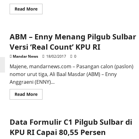
Read
Read More
more
about
Pembobol
Yogi
Cellular
ABM – Enny Menang Pilgub Sulbar
Ditangkap
Polisi
Versi ‘Real Count’ KPU RI
Mandar News
18/02/2017
0
Majene, mandarnews.com – Pasangan calon (paslon)
nomor urut tiga, Ali Baal Masdar (ABM) – Enny
Anggraeni (ENNY)...
Read
Read More
more
about
ABM
–
Enny
Data Formulir C1 Pilgub Sulbar di
Menang
Pilgub
Sulbar
KPU RI Capai 80,55 Persen
Versi
‘Real