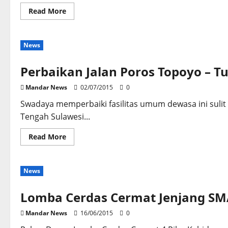
Read
Read More
more
about
JALAN
POROS
News
TOPOYO-
TUMBU
RUSAK
PARAH
Perbaikan Jalan Poros Topoyo –
DPRD
MENGAMBIL
Mandar News
02/07/2015
0
SIKAP
Swadaya memperbaiki fasilitas umum dewasa ini sulit 
Tengah Sulawesi...
Read
Read More
more
about
Perbaikan
Jalan
News
Poros
Topoyo
–
Tumbu
Lomba Cerdas Cermat Jenjang SM
Dengan
Swadaya
Mandar News
16/06/2015
0