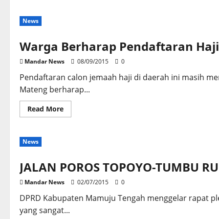
about
Herdin:
Jangan
News
Lakukan
Kegiatan
Kampanye
Warga Berharap Pendaftaran Haji 
Mandar News
08/09/2015
0
Pendaftaran calon jemaah haji di daerah ini masih 
Mateng berharap...
Read
Read More
more
about
Warga
Berharap
News
Pendaftaran
Haji
Bisa
di
JALAN POROS TOPOYO-TUMBU RU
Daerah
Sendiri
Mandar News
02/07/2015
0
DPRD Kabupaten Mamuju Tengah menggelar rapat plen
yang sangat...