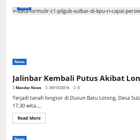
News
News
Jalinbar Kembali Putus Akibat Lo
Mandar News
09/10/2016
0
Terjadi tanah longsor di Dusun Batu Lotong, Desa Su
17.30 wita....
Read
Read More
more
about
Jalinbar
Kembali
News
Putus