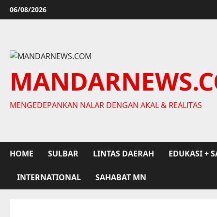
Skip
06/08/2026
to
content
MANDARNEWS.
MENGEDEPANKAN NALAR DENGAN AKAL & REALITAS
HOME
SULBAR
LINTAS DAERAH
EDUKASI + S
INTERNATIONAL
SAHABAT MN