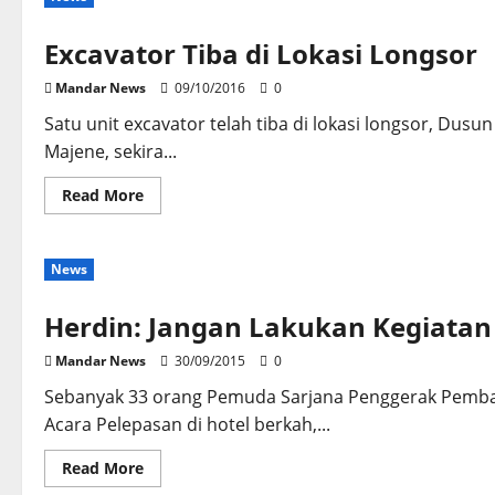
Akibat
Longsor
di
Excavator Tiba di Lokasi Longsor
Batu
Lotong
Mandar News
09/10/2016
0
Satu unit excavator telah tiba di lokasi longsor, Du
Majene, sekira...
Read
Read More
more
about
Excavator
Tiba
News
di
Lokasi
Longsor
Herdin: Jangan Lakukan Kegiata
Mandar News
30/09/2015
0
Sebanyak 33 orang Pemuda Sarjana Penggerak Pemba
Acara Pelepasan di hotel berkah,...
Read
Read More
more