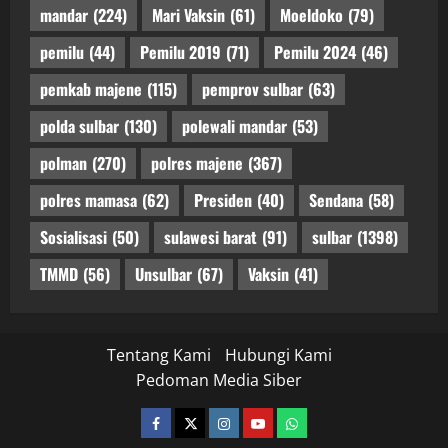
mandar
(224)
Mari Vaksin
(61)
Moeldoko
(79)
pemilu
(44)
Pemilu 2019
(71)
Pemilu 2024
(46)
pemkab majene
(115)
pemprov sulbar
(63)
polda sulbar
(130)
polewali mandar
(53)
polman
(270)
polres majene
(367)
polres mamasa
(62)
Presiden
(40)
Sendana
(58)
Sosialisasi
(50)
sulawesi barat
(91)
sulbar
(1398)
TMMD
(56)
Unsulbar
(67)
Vaksin
(41)
Tentang Kami
Hubungi Kami
Pedoman Media Siber
facebook
twitter
instagram.com
youtube
whatsapp