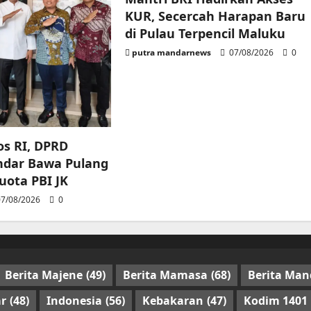
KUR, Secercah Harapan Baru
di Pulau Terpencil Maluku
putra mandarnews
07/08/2026
0
s RI, DPRD
ndar Bawa Pulang
ota PBI JK
7/08/2026
0
Berita Majene
(49)
Berita Mamasa
(68)
Berita Man
r
(48)
Indonesia
(56)
Kebakaran
(47)
Kodim 1401