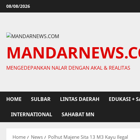
Skip
08/08/2026
to
content
MANDARNEWS.
MENGEDEPANKAN NALAR DENGAN AKAL & REALITAS
HOME
SULBAR
LINTAS DAERAH
EDUKASI + S
INTERNATIONAL
SAHABAT MN
Home
News
Polhut Majene Sita 13 M3 Kayu Ilegal