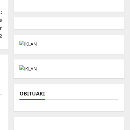
:
s
r
2
OBITUARI