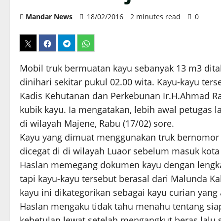
Mandar News
18/02/2016
2 minutes read
0
Mobil truk bermuatan kayu sebanyak 13 m3 ditah
dinihari sekitar pukul 02.00 wita. Kayu-kayu ter
Kadis Kehutanan dan Perkebunan Ir.H.Ahmad R
kubik kayu. Ia mengatakan, lebih awal petugas 
di wilayah Majene, Rabu (17/02) sore.
Kayu yang dimuat menggunakan truk bernomor p
dicegat di di wilayah Luaor sebelum masuk kota
Haslan memegang dokumen kayu dengan lengkap
tapi kayu-kayu tersebut berasal dari Malunda Ka
kayu ini dikategorikan sebagai kayu curian yan
Haslan mengaku tidak tahu menahu tentang siap
kebetulan lewat setelah mengangkut beras lal