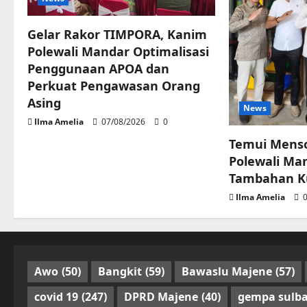
Gelar Rakor TIMPORA, Kanim
Polewali Mandar Optimalisasi
Penggunaan APOA dan
Perkuat Pengawasan Orang
Asing
News
Ilma Amelia
07/08/2026
0
Temui Menso
Polewali Ma
Tambahan Ku
Ilma Amelia
0
Awo
(50)
Bangkit
(59)
Bawaslu Majene
(57)
covid 19
(247)
DPRD Majene
(40)
gempa sulba