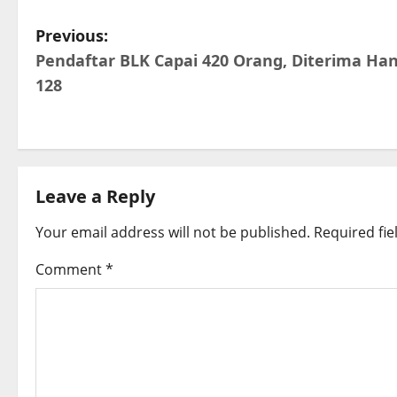
P
Previous:
Pendaftar BLK Capai 420 Orang, Diterima Ha
o
128
s
t
n
Leave a Reply
a
Your email address will not be published.
Required fi
v
Comment
*
i
g
a