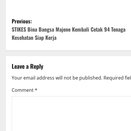
P
Previous:
STIKES Bina Bangsa Majene Kembali Cetak 94 Tenaga
o
Kesehatan Siap Kerja
s
t
Leave a Reply
n
Your email address will not be published.
Required fi
a
Comment
*
v
i
g