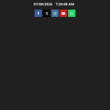
Skip
07/08/2026
7:20:09 AM
to
facebook
twitter
instagram.com
youtube
whatsapp
content