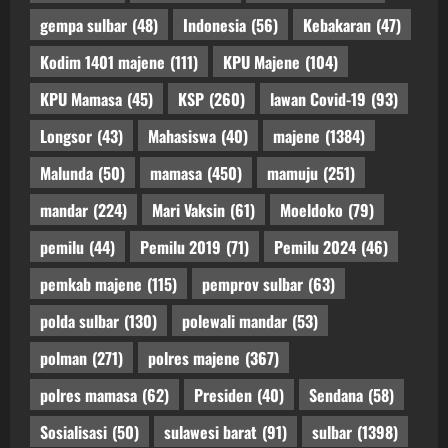
gempa sulbar
(48)
Indonesia
(56)
Kebakaran
(47)
Kodim 1401 majene
(111)
KPU Majene
(104)
KPU Mamasa
(45)
KSP
(260)
lawan Covid-19
(93)
Longsor
(43)
Mahasiswa
(40)
majene
(1384)
Malunda
(50)
mamasa
(450)
mamuju
(251)
mandar
(224)
Mari Vaksin
(61)
Moeldoko
(79)
pemilu
(44)
Pemilu 2019
(71)
Pemilu 2024
(46)
pemkab majene
(115)
pemprov sulbar
(63)
polda sulbar
(130)
polewali mandar
(53)
polman
(271)
polres majene
(367)
polres mamasa
(62)
Presiden
(40)
Sendana
(58)
Sosialisasi
(50)
sulawesi barat
(91)
sulbar
(1398)