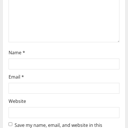
t
i
o
n
Name
*
Email
*
Website
Save my name, email, and website in this