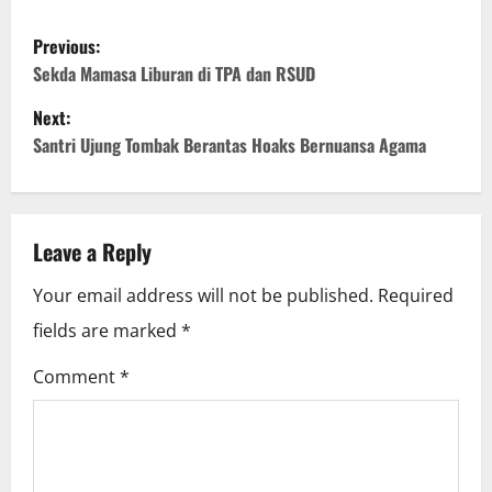
P
Previous:
o
Sekda Mamasa Liburan di TPA dan RSUD
Next:
s
Santri Ujung Tombak Berantas Hoaks Bernuansa Agama
t
n
Leave a Reply
a
Your email address will not be published.
Required
v
fields are marked
*
i
Comment
*
g
a