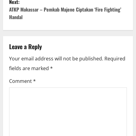
Next:
s
ATKP Makassar – Pemkab Majene Ciptakan ‘Fire Fighting’
t
Handal
n
a
Leave a Reply
v
Your email address will not be published.
Required
i
fields are marked
*
g
Comment
*
a
t
i
o