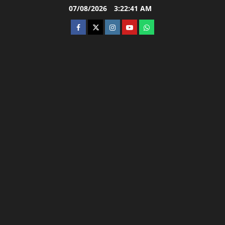
Skip
07/08/2026
3:22:42 AM
to
facebook
twitter
instagram.com
youtube
whatsapp
content