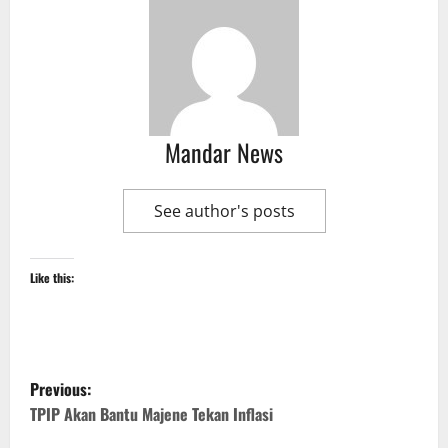
Mandar News
See author's posts
Like this:
P
Previous:
o
TPIP Akan Bantu Majene Tekan Inflasi