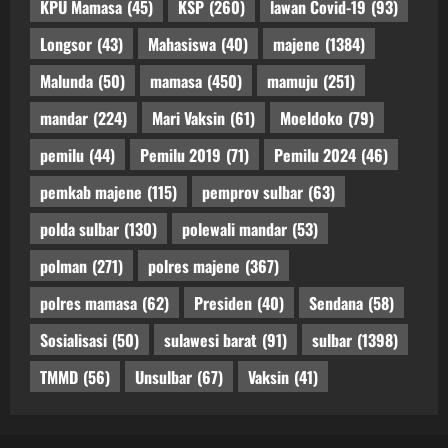
KPU Mamasa
(45)
KSP
(260)
lawan Covid-19
(93)
Longsor
(43)
Mahasiswa
(40)
majene
(1384)
Malunda
(50)
mamasa
(450)
mamuju
(251)
mandar
(224)
Mari Vaksin
(61)
Moeldoko
(79)
pemilu
(44)
Pemilu 2019
(71)
Pemilu 2024
(46)
pemkab majene
(115)
pemprov sulbar
(63)
polda sulbar
(130)
polewali mandar
(53)
polman
(271)
polres majene
(367)
polres mamasa
(62)
Presiden
(40)
Sendana
(58)
Sosialisasi
(50)
sulawesi barat
(91)
sulbar
(1398)
TMMD
(56)
Unsulbar
(67)
Vaksin
(41)