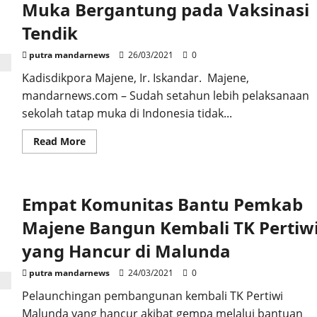
3
Muka Bergantung pada Vaksinasi
Majene
Raih
Tendik
Piala
Bergilir
putra mandarnews
26/03/2021
0
Kadisdikpora Majene, Ir. Iskandar. Majene,
mandarnews.com – Sudah setahun lebih pelaksanaan
sekolah tatap muka di Indonesia tidak...
Read
Read More
more
about
Penyelenggaraan
Sekolah
Tatap
Empat Komunitas Bantu Pemkab
Muka
Bergantung
pada
Majene Bangun Kembali TK Pertiw
Vaksinasi
Tendik
yang Hancur di Malunda
putra mandarnews
24/03/2021
0
Pelaunchingan pembangunan kembali TK Pertiwi
Malunda yang hancur akibat gempa melalui bantuan