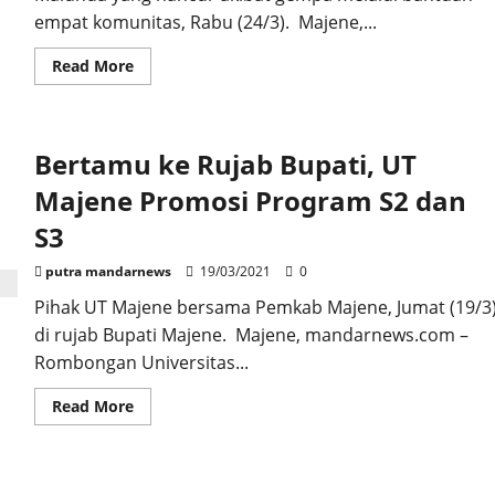
empat komunitas, Rabu (24/3). Majene,...
Read
Read More
more
about
Empat
Komunitas
Bantu
Bertamu ke Rujab Bupati, UT
Pemkab
Majene
Bangun
Majene Promosi Program S2 dan
Kembali
TK
S3
Pertiwi
yang
Hancur
putra mandarnews
19/03/2021
0
di
Malunda
Pihak UT Majene bersama Pemkab Majene, Jumat (19/3
di rujab Bupati Majene. Majene, mandarnews.com –
Rombongan Universitas...
Read
Read More
more
about
Bertamu
ke
Rujab