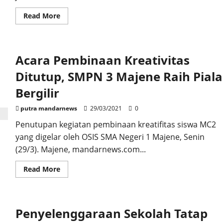
Read
Read More
more
about
Soal
Penertiban
Jalan,
Acara Pembinaan Kreativitas
Kampus
III
Unasman
Ditutup, SMPN 3 Majene Raih Piala
Beri
Dukungan
Bergilir
putra mandarnews
29/03/2021
0
Penutupan kegiatan pembinaan kreatifitas siswa MC2
yang digelar oleh OSIS SMA Negeri 1 Majene, Senin
(29/3). Majene, mandarnews.com...
Read
Read More
more
about
Acara
Pembinaan
Kreativitas
Penyelenggaraan Sekolah Tatap
Ditutup,
SMPN