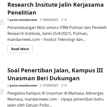
Jilid
Research Insitute Jalin Kerjasama
V
Penelitian
putra mandarnews
06/04/2021
0
Penandatangan MoU antara ITBM Polman dan Peneleh
Research Institute, Senin (5/4/2021). Polman,
mandarnews.com – Institut Teknologi dan...
Read
Read More
more
about
ITBM
Polman
dan
Soal Penertiban Jalan, Kampus III
Peneleh
Research
Insitute
Unasman Beri Dukungan
Jalin
Kerjasama
Penelitian
putra mandarnews
01/04/2021
0
Pengelola Kampus III Unasman di Mamasa, Adinerges.
Mamasa, mandarnews.com – Upaya penertiban bahu
jalan oleh Satuan Polisi...