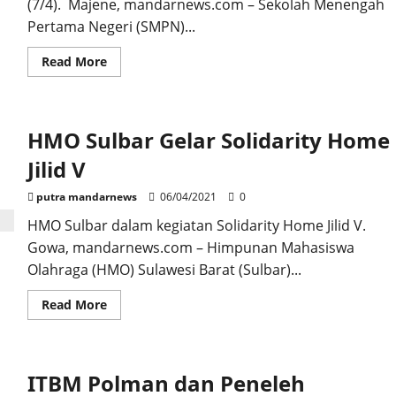
(7/4). Majene, mandarnews.com – Sekolah Menengah
Pertama Negeri (SMPN)...
Read
Read More
more
about
SMPN
3
Majene
HMO Sulbar Gelar Solidarity Home
Gelar
Ujian
Sekolah,
Jilid V
Penerapan
Prokes
Dimaksimalkan
putra mandarnews
06/04/2021
0
HMO Sulbar dalam kegiatan Solidarity Home Jilid V.
Gowa, mandarnews.com – Himpunan Mahasiswa
Olahraga (HMO) Sulawesi Barat (Sulbar)...
Read
Read More
more
about
HMO
Sulbar
Gelar
ITBM Polman dan Peneleh
Solidarity
Home