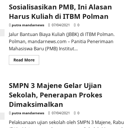
Sosialisasikan PMB, Ini Alasan
Harus Kuliah di ITBM Polman
putra mandarnews
07/04/2021
0
Jalur Bantuan Biaya Kuliah (JBBK) di ITBM Polman.
Polman, mandarnews.com – Panitia Penerimaan
Mahasiswa Baru (PMB) Institut...
Read
Read More
more
about
Sosialisasikan
PMB,
Ini
SMPN 3 Majene Gelar Ujian
Alasan
Harus
Kuliah
Sekolah, Penerapan Prokes
di
ITBM
Dimaksimalkan
Polman
putra mandarnews
07/04/2021
0
Pelaksanaan ujian sekolah oleh SMPN 3 Majene, Rabu