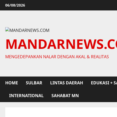
Skip
06/08/2026
to
content
MANDARNEWS.
MENGEDEPANKAN NALAR DENGAN AKAL & REALITAS
HOME
SULBAR
LINTAS DAERAH
EDUKASI + S
INTERNATIONAL
SAHABAT MN